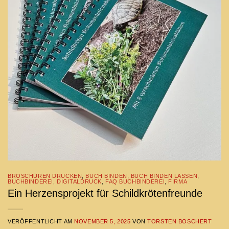
BROSCHÜREN DRUCKEN
,
BUCH BINDEN
,
BUCH BINDEN LASSEN
,
BUCHBINDEREI
,
DIGITALDRUCK
,
FAQ BUCHBINDEREI
,
FIRMA
Ein Herzensprojekt für Schildkrötenfreunde
VERÖFFENTLICHT AM
NOVEMBER 5, 2025
VON
TORSTEN BOSCHERT