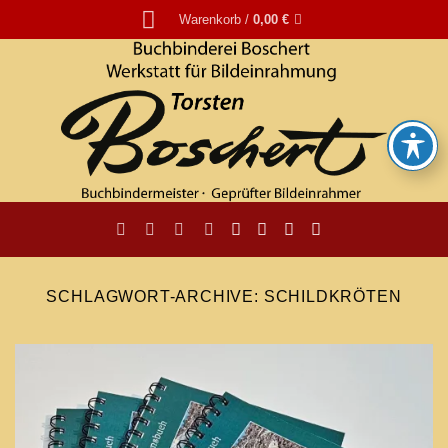
Zum
Warenkorb /
0,00
€
Inhalt
springen
SCHLAGWORT-ARCHIVE:
SCHILDKRÖTEN