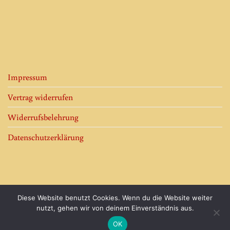
Impressum
Vertrag widerrufen
Widerrufsbelehrung
Datenschutzerklärung
Diese Website benutzt Cookies. Wenn du die Website weiter
Visa
PayPal
MasterCard
Cash
nutzt, gehen wir von deinem Einverständnis aus.
On
OK
Copyright 2026 ©
Buchbinderei Boschert