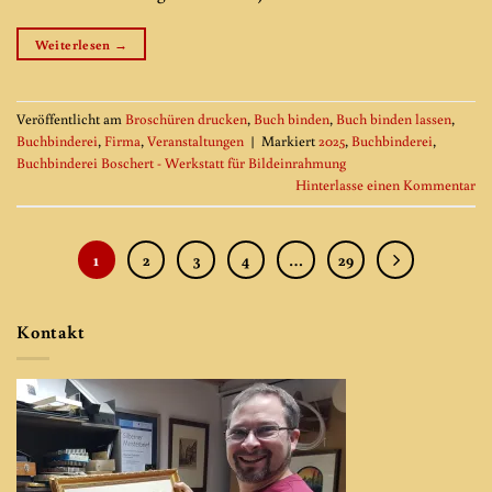
Weiterlesen
→
Veröffentlicht am
Broschüren drucken
,
Buch binden
,
Buch binden lassen
,
Buchbinderei
,
Firma
,
Veranstaltungen
|
Markiert
2025
,
Buchbinderei
,
Buchbinderei Boschert - Werkstatt für Bildeinrahmung
Hinterlasse einen Kommentar
1
2
3
4
…
29
Kontakt