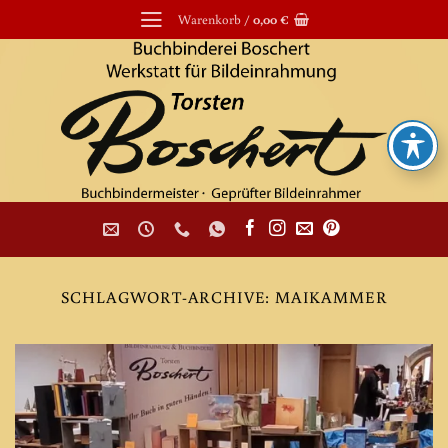
Zum
Warenkorb /
0,00
€
Inhalt
springen
SCHLAGWORT-ARCHIVE:
MAIKAMMER