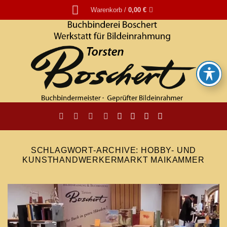
Zum
Warenkorb /
0,00
€
Inhalt
springen
SCHLAGWORT-ARCHIVE:
HOBBY- UND
KUNSTHANDWERKERMARKT MAIKAMMER