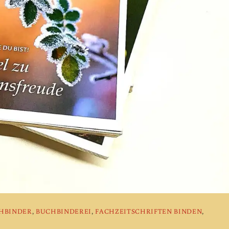
HBINDER
,
BUCHBINDEREI
,
FACHZEITSCHRIFTEN BINDEN
,