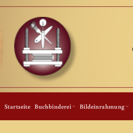
Zum
Inhalt
springen
Startseite
Buchbinderei
Bildeinrahmung