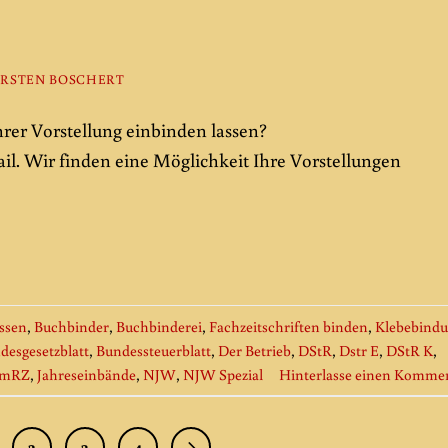
RSTEN BOSCHERT
hrer Vorstellung einbinden lassen?
il. Wir finden eine Möglichkeit Ihre Vorstellungen
ssen
,
Buchbinder
,
Buchbinderei
,
Fachzeitschriften binden
,
Klebebind
desgesetzblatt
,
Bundessteuerblatt
,
Der Betrieb
,
DStR
,
Dstr E
,
DStR K
,
amRZ
,
Jahreseinbände
,
NJW
,
NJW Spezial
Hinterlasse einen Komme
2
3
4