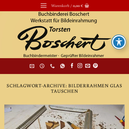
Zum
Warenkorb /
0,00
€
Inhalt
springen
SCHLAGWORT-ARCHIVE:
BILDERRAHMEN GLAS
TAUSCHEN