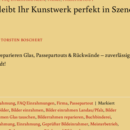
eibt Ihr Kunstwerk perfekt in Szen
N
TORSTEN BOSCHERT
reparieren Glas, Passepartouts & Rückwände – zuverlässig
dt!
rahmung
,
FAQ Einrahmungen
,
Firma
,
Passepartout
|
Markiert
ilder
,
Bilder einrahmen
,
Bilder einrahmen Landau/Pfalz
,
Bilder
hmen Glas tauschen
,
Bilderrahmen reparieren
,
Buchbinderei
,
nrahmung
,
Einrahmung
,
Geprüfter Bildeinrahmer
,
Meisterbetrieb
,