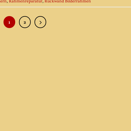
uern
,
Rahmenreparatur
,
Rückwand Bilderrahmen
1
2