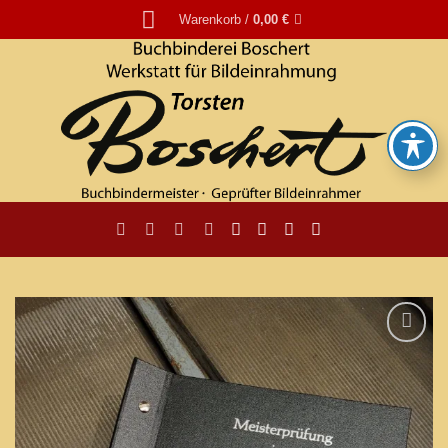
Zum
Warenkorb /
0,00
€
Inhalt
springen
Add to
wishlist