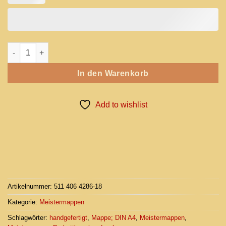
Meistermappe-Parkettlegerhandwerk Menge
In den Warenkorb
Add to wishlist
Artikelnummer:
511 406 4286-18
Kategorie:
Meistermappen
Schlagwörter:
handgefertigt
,
Mappe; DIN A4
,
Meistermappen
,