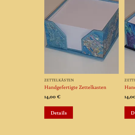
Add to
wishlist
ZETTELKÄSTEN
ZETT
Handgefertigte Zettelkasten
Hand
14,00
€
14,0
Details
D