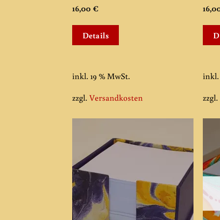
16,00
€
16,0
Details
D
inkl. 19 % MwSt.
inkl
zzgl.
Versandkosten
zzgl
Add to
wishlist