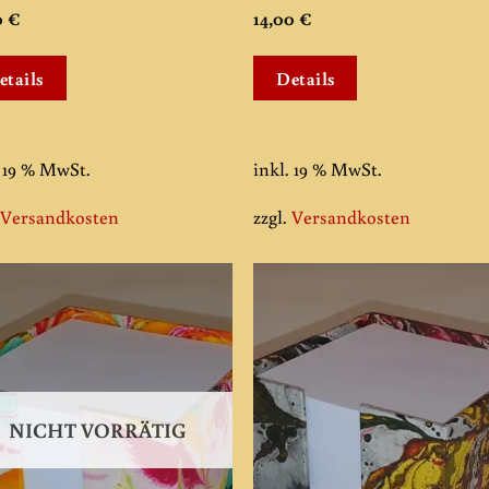
0
€
14,00
€
etails
Details
. 19 % MwSt.
inkl. 19 % MwSt.
.
Versandkosten
zzgl.
Versandkosten
Add to
Add
wishlist
wishl
NICHT VORRÄTIG