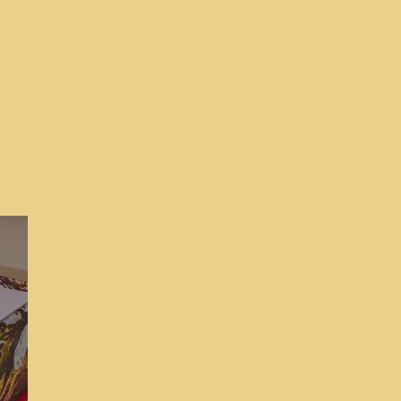
 to
ist