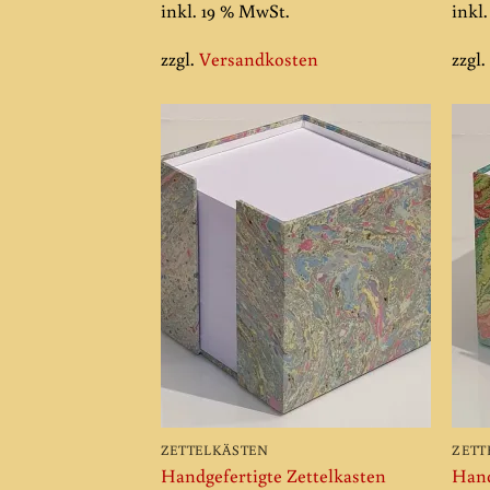
inkl. 19 % MwSt.
inkl
zzgl.
Versandkosten
zzgl
Add to
wishlist
ZETTELKÄSTEN
ZETT
Handgefertigte Zettelkasten
Hand