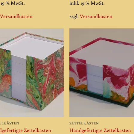
. 19 % MwSt.
inkl. 19 % MwSt.
.
Versandkosten
zzgl.
Versandkosten
Add to
Add
wishlist
wishl
ELKÄSTEN
ZETTELKÄSTEN
gefertigte Zettelkasten
Handgefertigte Zettelkasten