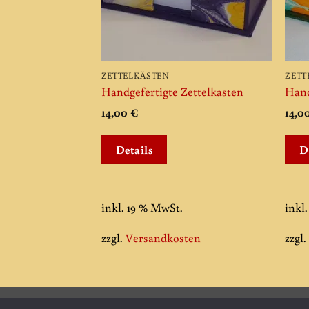
ZETTELKÄSTEN
ZETT
Handgefertigte Zettelkasten
Hand
14,00
€
14,0
Details
D
inkl. 19 % MwSt.
inkl
zzgl.
Versandkosten
zzgl
Copyright 2026 ©
Buchbinderei Boschert