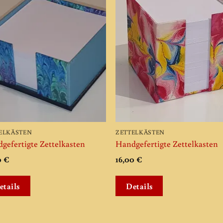
Add to
Add
wishlist
wishl
ELKÄSTEN
ZETTELKÄSTEN
gefertigte Zettelkasten
Handgefertigte Zettelkasten
0
€
16,00
€
etails
Details