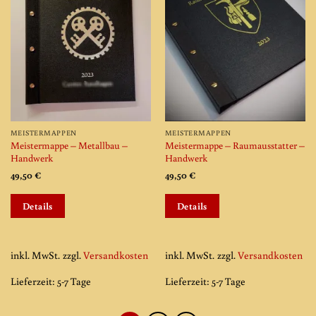
Produktseite
Produktseite
gewählt
gewählt
werden
werden
MEISTERMAPPEN
MEISTERMAPPEN
Meistermappe – Metallbau –
Meistermappe – Raumausstatter –
Handwerk
Handwerk
49,50
€
49,50
€
Dieses
Dieses
Details
Details
Produkt
Produkt
weist
weist
mehrere
mehrere
Varianten
Varianten
inkl. MwSt.
zzgl.
Versandkosten
inkl. MwSt.
zzgl.
Versandkosten
auf.
auf.
Lieferzeit:
5-7 Tage
Lieferzeit:
5-7 Tage
Die
Die
Optionen
Optionen
können
können