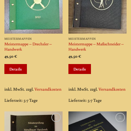
MEISTERMAPPEN
MEISTERMAPPEN
Meistermappe – Drechsler –
Meistermappe – Maßschneider –
Handwerk
Handwerk
49,50
€
49,50
€
Dieses
Dieses
Details
Details
Produkt
Produkt
weist
weist
mehrere
mehrere
Varianten
Varianten
inkl. MwSt.
zzgl.
Versandkosten
inkl. MwSt.
zzgl.
Versandkosten
auf.
auf.
Lieferzeit:
5-7 Tage
Lieferzeit:
5-7 Tage
Die
Die
Optionen
Optionen
können
können
auf
auf
Add to
Add to
der
der
wishlist
wishlist