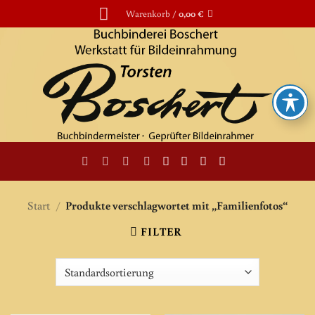
Zum
Warenkorb /
0,00
€
Inhalt
springen
Start
/
Produkte verschlagwortet mit „Familienfotos“
FILTER