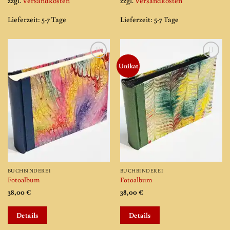
zzgl.
Versandkosten
zzgl.
Versandkosten
Lieferzeit:
5-7 Tage
Lieferzeit:
5-7 Tage
Unikat
Add to
Add to
wishlist
wishlist
BUCHBINDEREI
BUCHBINDEREI
Fotoalbum
Fotoalbum
38,00
€
38,00
€
Details
Details