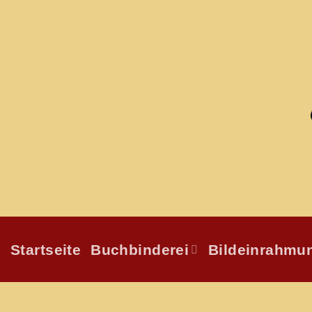
Zum
Inhalt
springen
Startseite
Buchbinderei
Bildeinrahmu