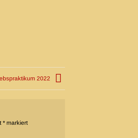
iebspraktikum 2022
it
*
markiert