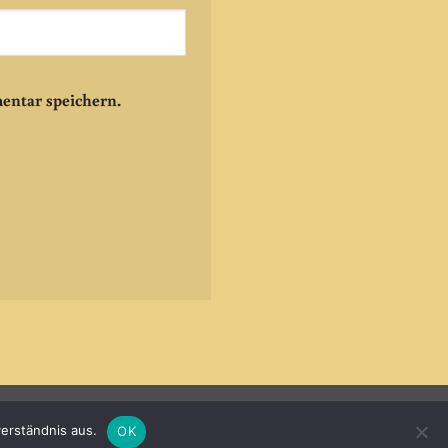
entar speichern.
Visa
PayPal
MasterCard
Cash
erständnis aus.
OK
On