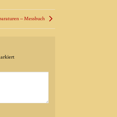
paraturen – Messbuch
arkiert