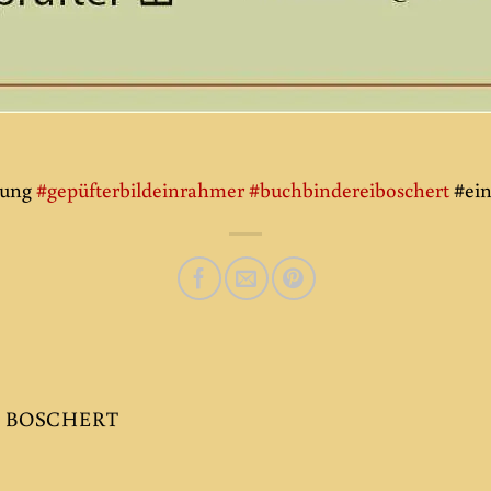
mung
#gepüfterbildeinrahmer
#buchbindereiboschert
#ei
 BOSCHERT