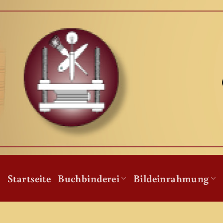
Zum
Inhalt
springen
Startseite
Buchbinderei
Bildeinrahmung