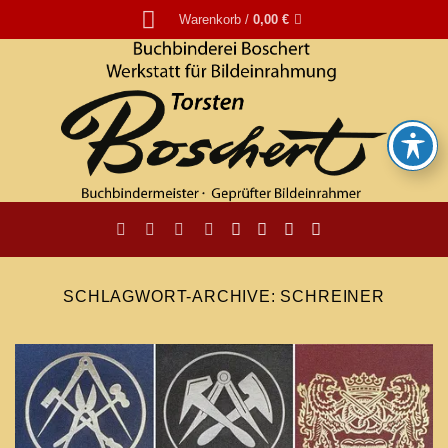
Zum
Warenkorb /
0,00
€
Inhalt
springen
SCHLAGWORT-ARCHIVE:
SCHREINER