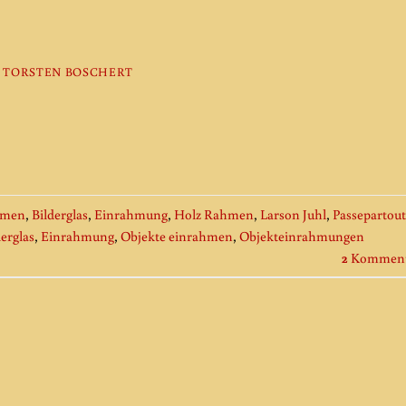
N
TORSTEN BOSCHERT
hmen
,
Bilderglas
,
Einrahmung
,
Holz Rahmen
,
Larson Juhl
,
Passepartout
derglas
,
Einrahmung
,
Objekte einrahmen
,
Objekteinrahmungen
2
Komment