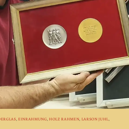
DERGLAS
,
EINRAHMUNG
,
HOLZ RAHMEN
,
LARSON JUHL
,