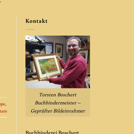
Kontakt
Torsten Boschert
Buchbindermeister –
pe
,
Geprüfter Bildeinrahmer
are
Buchbinderei Boschert