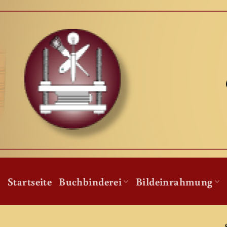
Zum
Inhalt
springen
Startseite
Buchbinderei
Bildeinrahmung