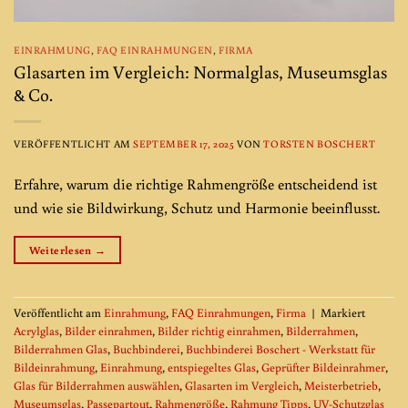
EINRAHMUNG
,
FAQ EINRAHMUNGEN
,
FIRMA
Glasarten im Vergleich: Normalglas, Museumsglas
& Co.
VERÖFFENTLICHT AM
SEPTEMBER 17, 2025
VON
TORSTEN BOSCHERT
Erfahre, warum die richtige Rahmengröße entscheidend ist
und wie sie Bildwirkung, Schutz und Harmonie beeinflusst.
Weiterlesen
→
Veröffentlicht am
Einrahmung
,
FAQ Einrahmungen
,
Firma
|
Markiert
Acrylglas
,
Bilder einrahmen
,
Bilder richtig einrahmen
,
Bilderrahmen
,
Bilderrahmen Glas
,
Buchbinderei
,
Buchbinderei Boschert - Werkstatt für
Bildeinrahmung
,
Einrahmung
,
entspiegeltes Glas
,
Geprüfter Bildeinrahmer
,
Glas für Bilderrahmen auswählen
,
Glasarten im Vergleich
,
Meisterbetrieb
,
Museumsglas
,
Passepartout
,
Rahmengröße
,
Rahmung Tipps
,
UV-Schutzglas