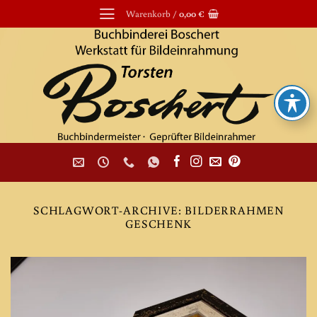
Zum
Warenkorb /
0,00
€
Inhalt
springen
SCHLAGWORT-ARCHIVE:
BILDERRAHMEN
GESCHENK