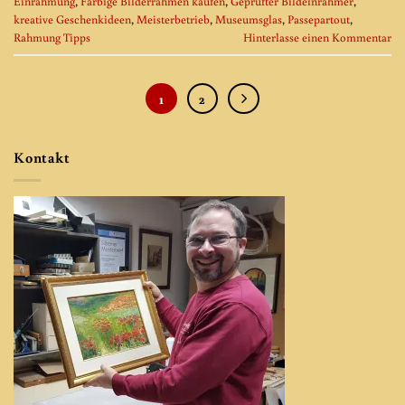
Einrahmung
,
Farbige Bilderrahmen kaufen
,
Geprüfter Bildeinrahmer
,
kreative Geschenkideen
,
Meisterbetrieb
,
Museumsglas
,
Passepartout
,
Rahmung Tipps
Hinterlasse einen Kommentar
1
2
Kontakt