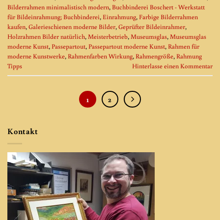
Bilderrahmen minimalistisch modern
,
Buchbinderei Boschert - Werkstatt
für Bildeinrahmung; Buchbinderei
,
Einrahmung
,
Farbige Bilderrahmen
kaufen
,
Galerieschienen moderne Bilder
,
Geprüfter Bildeinrahmer
,
Holzrahmen Bilder natürlich
,
Meisterbetrieb
,
Museumsglas
,
Museumsglas
moderne Kunst
,
Passepartout
,
Passepartout moderne Kunst
,
Rahmen für
moderne Kunstwerke
,
Rahmenfarben Wirkung
,
Rahmengröße
,
Rahmung
Tipps
Hinterlasse einen Kommentar
1
2
Kontakt