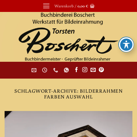
Zum
Warenkorb /
0,00
€
Inhalt
springen
SCHLAGWORT-ARCHIVE:
BILDERRAHMEN
FARBEN AUSWAHL