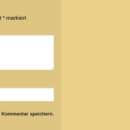
it
*
markiert
n Kommentar speichern.