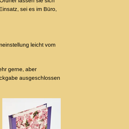
rdner lassen sie sich
Einsatz, sei es im Büro,
einstellung leicht vom
ehr gerne, aber
Rückgabe ausgeschlossen
Add to
Add to
wishlist
wishlist