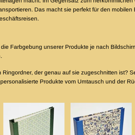
nterlagen macht. Im Gegensatz zum herkömmlichen O
ransportieren. Das macht sie perfekt für den mobilen 
eschäftsreisen.
 die Farbgebung unserer Produkte je nach Bildschirm
.
 Ringordner, der genau auf sie zugeschnitten ist? S
ss personalisierte Produkte vom Umtausch und der 
Add to
Add to
wishlist
wishlist