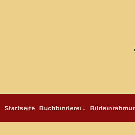
Zum
Inhalt
springen
Startseite
Buchbinderei
Bildeinrahmu