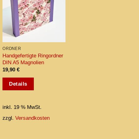
ORDNER
ORDNER
Handgefertigte Ringordner
Handgefertigte Ringordner
DIN A5 Magnolien
DIN A5 Vögel
19,90
€
19,90
€
Details
Details
inkl. 19 % MwSt.
inkl. 19 % MwSt.
zzgl.
Versandkosten
zzgl.
Versandkosten