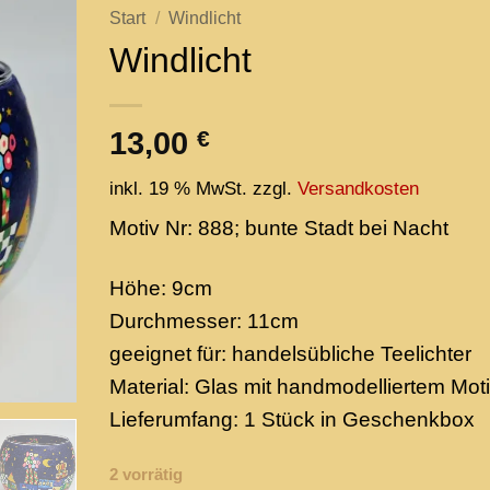
Start
/
Windlicht
Windlicht
Add to
wishlist
13,00
€
inkl. 19 % MwSt.
zzgl.
Versandkosten
Motiv Nr: 888; bunte Stadt bei Nacht
Höhe: 9cm
Durchmesser: 11cm
geeignet für: handelsübliche Teelichter
Material: Glas mit handmodelliertem Mot
Lieferumfang: 1 Stück in Geschenkbox
2 vorrätig