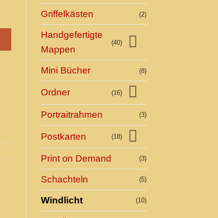
Griffelkästen
(2)
Handgefertigte
(40)
Mappen
Mini Bücher
(8)
Ordner
(16)
Portraitrahmen
(3)
Postkarten
(18)
Print on Demand
(3)
Schachteln
(5)
Windlicht
(10)