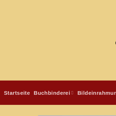
Zum
Inhalt
springen
Startseite
Buchbinderei
Bildeinrahmu