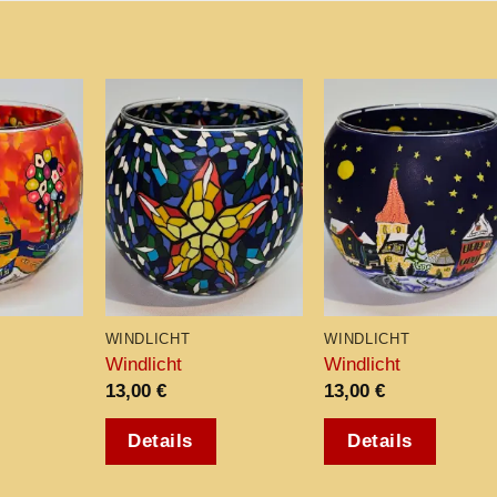
Add to
Add to
Add t
wishlist
wishlist
wishli
WINDLICHT
WINDLICHT
Windlicht
Windlicht
13,00
€
13,00
€
Details
Details