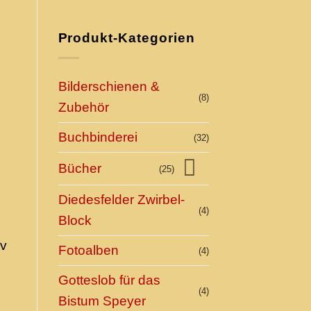
Produkt-Kategorien
Bilderschienen &
(8)
Zubehör
Buchbinderei
(32)
Bücher
(25)
Diedesfelder Zwirbel-
(4)
Block
iv
Fotoalben
(4)
Gotteslob für das
(4)
Bistum Speyer