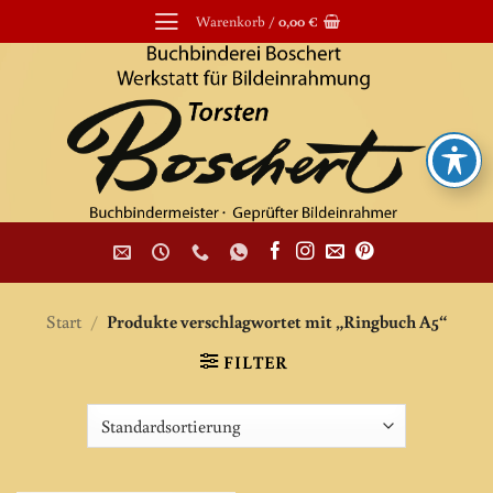
Zum
Warenkorb /
0,00
€
Inhalt
springen
Start
/
Produkte verschlagwortet mit „Ringbuch A5“
FILTER