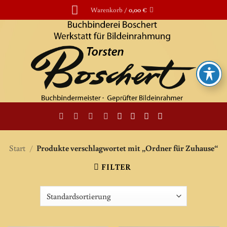
Zum
Warenkorb /
0,00
€
Inhalt
springen
Start
/
Produkte verschlagwortet mit „Ordner für Zuhause“
FILTER