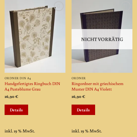
Add to
Add to
wishlist
wishlist
NICHT VORRÄTIG
ORDNER DIN A4
ORDNER
Handgefertigtes Ringbuch DIN
Ringordner mit griechischem
A4 Pusteblume Grau
Muster DIN A4 Violett
26,90
€
26,90
€
Details
Details
inkl. 19 % MwSt.
inkl. 19 % MwSt.