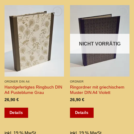
Add to
Add to
wishlist
wishlist
NICHT VORRÄTIG
ORDNER DIN A4
ORDNER
Handgefertigtes Ringbuch DIN
Ringordner mit griechischem
A4 Pusteblume Grau
Muster DIN A4 Violett
26,90
€
26,90
€
Details
Details
inkl. 19 % MwSt.
inkl. 19 % MwSt.