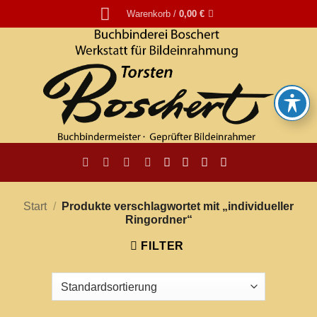
Zum
Warenkorb /
0,00
€
Inhalt
springen
Start
/
Produkte verschlagwortet mit „individueller
Ringordner“
FILTER