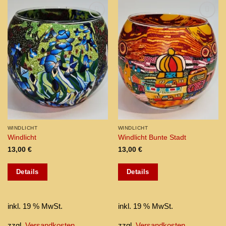
Add to
Add to
wishlist
wishlist
WINDLICHT
WINDLICHT
Windlicht
Windlicht Bunte Stadt
13,00
€
13,00
€
Details
Details
inkl. 19 % MwSt.
inkl. 19 % MwSt.
zzgl.
Versandkosten
zzgl.
Versandkosten