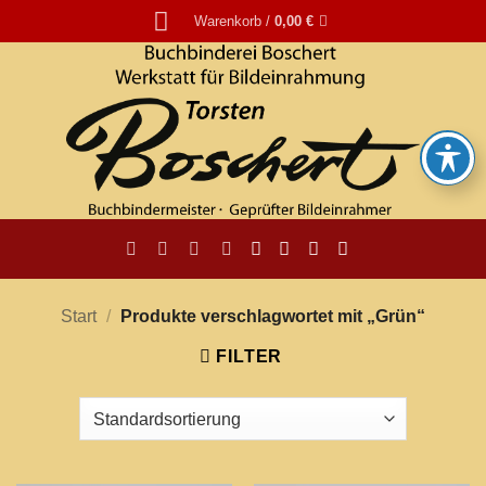
Zum
Warenkorb /
0,00
€
Inhalt
springen
Start
/
Produkte verschlagwortet mit „Grün“
FILTER