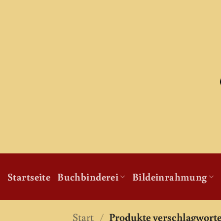
Zum
Inhalt
springen
Startseite
Buchbinderei
Bildeinrahmung
Start
/
Produkte verschlagworte