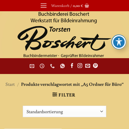
Zum
Warenkorb /
0,00
€
Inhalt
springen
Start
/
Produkte verschlagwortet mit „A5 Ordner für Büro“
FILTER