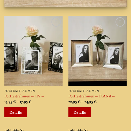
Add to
Add to
wishlist
wishlist
PORTRAITRAHMEN
PORTRAITRAHMEN
Portraitrahmen – LIV –
Portraitrahmen – DIANA –
14,95
€
–
17,95
€
22,95
€
–
24,95
€
Dieses
Dieses
Details
Details
Produkt
Produkt
weist
weist
mehrere
mehrere
inkl. MwSt.
inkl. MwSt.