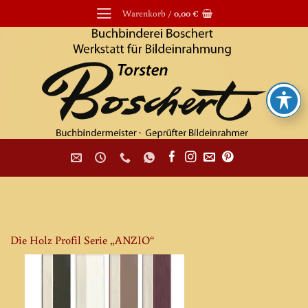
Zum
Warenkorb /
0,00
€
Inhalt
springen
Die Holz Profil Serie „ANZIO“