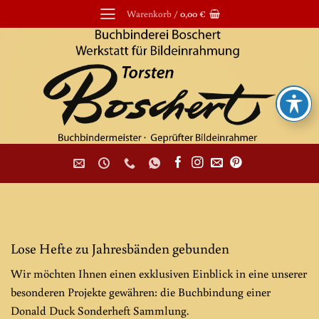
Zum
Warenkorb /
0,00
€
Inhalt
springen
Lose Hefte zu Jahresbänden gebunden
Wir möchten Ihnen einen exklusiven Einblick in eine unserer
besonderen Projekte gewähren: die Buchbindung einer
Donald Duck Sonderheft Sammlung.