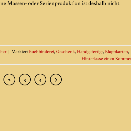
ine Massen- oder Serienproduktion ist deshalb nicht
ber
|
Markiert
Buchbinderei
,
Geschenk
,
Handgefertigt
,
Klappkarten
,
Hinterlasse einen Komme
2
3
4