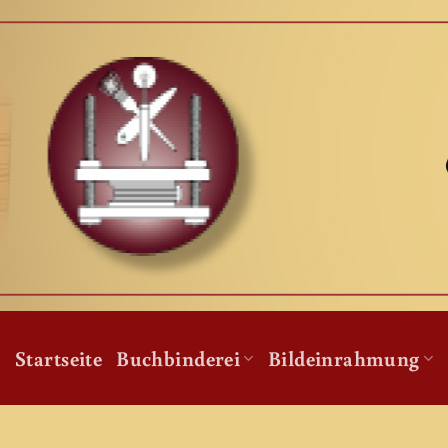
Zum
Inhalt
springen
Startseite
Buchbinderei
Bildeinrahmung