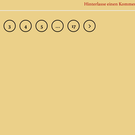
Hinterlasse einen Komme
3
4
5
…
17