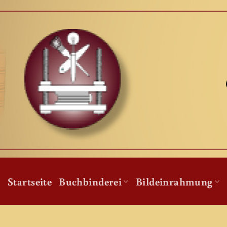
Zum
Inhalt
springen
Startseite
Buchbinderei
Bildeinrahmung