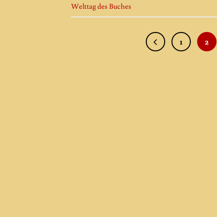
Welttag des Buches
1
2