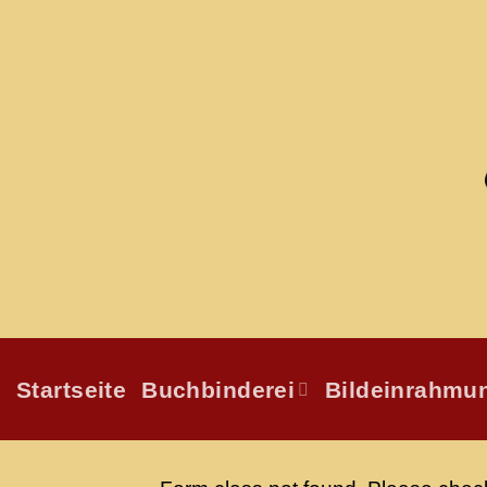
Zum
Inhalt
springen
Startseite
Buchbinderei
Bildeinrahmu