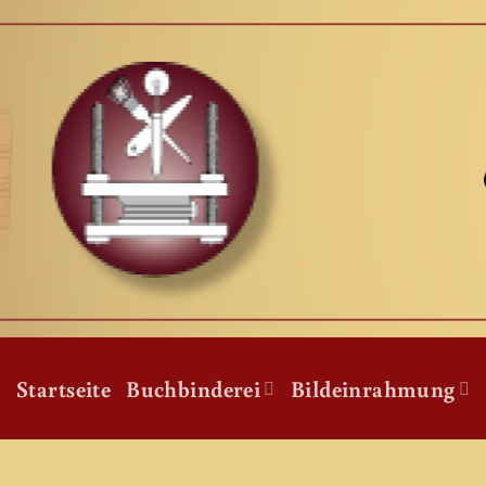
Zum
Inhalt
springen
Startseite
Buchbinderei
Bildeinrahmung