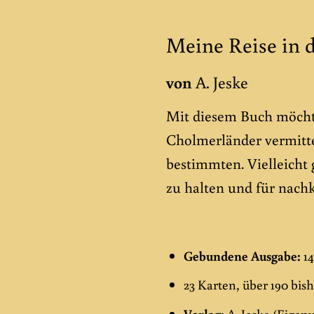
Meine Reise in 
von
A. Jeske
Mit diesem Buch möcht
Cholmerländer vermittel
bestimmten. Vielleicht 
zu halten und für na
Gebundene Ausgabe:
14
23 Karten, über 190 bis
Verlag:
A. Jeske (Eigenv