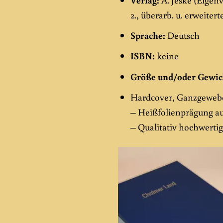
2., überarb. u. erweitert
Sprache:
Deutsch
ISBN:
keine
Größe und/oder Gewic
Hardcover, Ganzgewebe
– Heißfolienprägung a
– Qualitativ hochwert