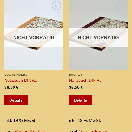
Add to
Add to
wishlist
wishlist
NICHT VORRÄTIG
NICHT VORRÄTIG
BUCHBINDEREI
BÜCHER
Notizbuch DIN A5
Notizbuch DIN A5
36,50
€
36,50
€
Details
Details
inkl. 19 % MwSt.
inkl. 19 % MwSt.
zzgl.
Versandkosten
zzgl.
Versandkosten