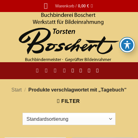
Zum
Warenkorb /
0,00
€
Inhalt
springen
Start
/
Produkte verschlagwortet mit „Tagebuch“
FILTER